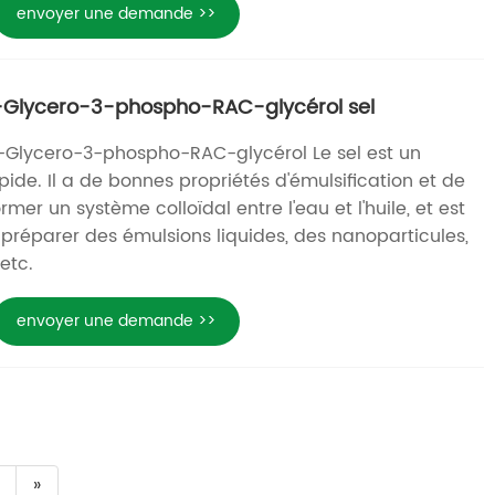
envoyer une demande >>
N-Glycero-3-phospho-RAC-glycérol sel
N-Glycero-3-phospho-RAC-glycérol Le sel est un
de. Il a de bonnes propriétés d'émulsification et de
ormer un système colloïdal entre l'eau et l'huile, et est
r préparer des émulsions liquides, des nanoparticules,
etc.
envoyer une demande >>
»