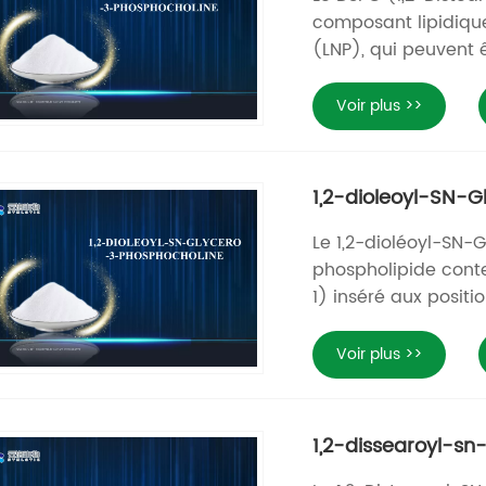
composant lipidique
(LNP), qui peuvent ê
Voir plus >>
1,2-dioleoyl-SN-
Le 1,2-dioléoyl-SN
phospholipide conte
1) inséré aux positi
Voir plus >>
1,2-dissearoyl-s