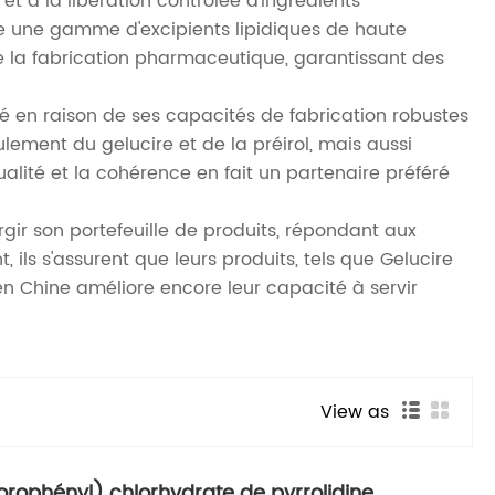
et à la libération contrôlée d'ingrédients
se une gamme d'excipients lipidiques de haute
 de la fabrication pharmaceutique, garantissant des
lé en raison de ses capacités de fabrication robustes
ulement du gelucire et de la préirol, mais aussi
lité et la cohérence en fait un partenaire préféré
rgir son portefeuille de produits, répondant aux
ils s'assurent que leurs produits, tels que Gelucire
en Chine améliore encore leur capacité à servir
View as
uorophényl) chlorhydrate de pyrrolidine