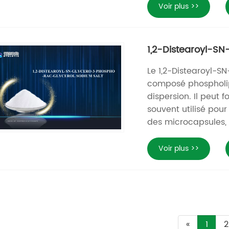
Voir plus >>
1,2-Distearoyl-S
Le 1,2-Distearoyl-S
composé phospholipi
dispersion. Il peut f
souvent utilisé pou
des microcapsules, 
Voir plus >>
«
1
2