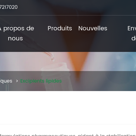
7217020
À propos de
Produits
Nouvelles
En
nous
d
iques
Excipients lipides