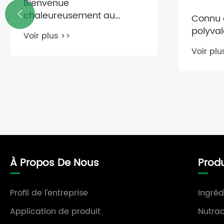

Connu comme le
Synloti
polyvalent dans l'industrie
la révo
des soins de la peau,
avec de
Voir plus >>
Voir plu
Ecdoin est-il vraiment si
puissant?
À Propos De Nous
Produ
Profil de l'entreprise
Ingréd
Application de produit
Nutrac