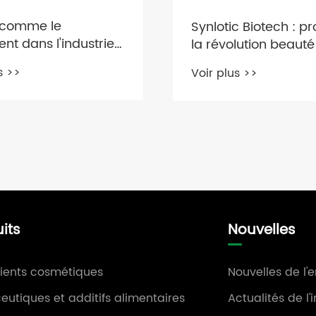
c Biotech : propulser
Synlotic Biotech dévo
lution beauté 2026
phyto-nitramine : un
s actifs d'ingénierie
botanique de nouve
s >>
Voir plus >>
génération pour les 
de la peau moderne
alimenté par la biol
synthétique
its
Nouvelles
ients cosmétiques
Nouvelles de l'e
eutiques et additifs alimentaires
Actualités de l'