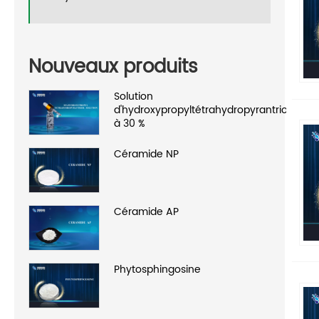
Nouveaux produits
Solution
d'hydroxypropyltétrahydropyrantriol
à 30 %
Céramide NP
Céramide AP
Phytosphingosine