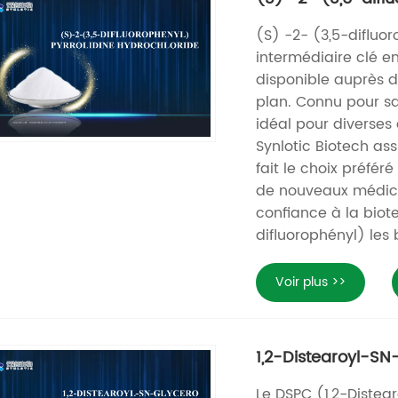
(S) -2- (3,5-difluo
intermédiaire clé 
disponible auprès d
plan. Connu pour sa
idéal pour diverses
Synlotic Biotech ass
fait le choix préfé
de nouveaux médica
confiance à la biot
difluorophényl) les 
Voir plus >>
1,2-Distearoyl-S
Le DSPC (1,2-Diste