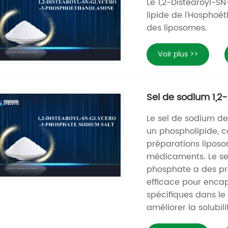
Le 1,2-Distearoyl-
lipide de l'Hosphoét
des liposomes.
Voir plus >>
Sel de sodium 1,
Le sel de sodium d
un phospholipide, 
préparations liposo
médicaments. Le sel
phosphate a des pro
efficace pour encap
spécifiques dans le 
améliorer la solubil